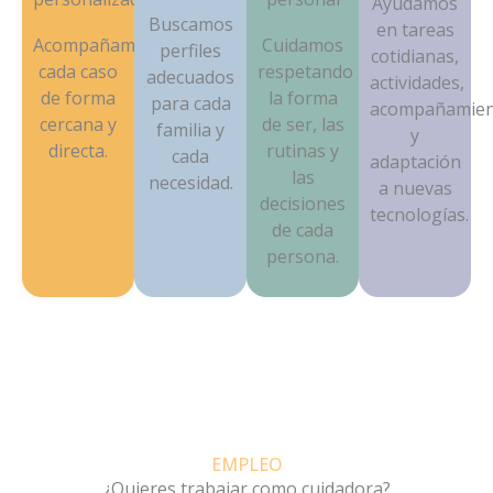
Ayudamos
Buscamos
en tareas
Acompañamos
Cuidamos
perfiles
cotidianas,
cada caso
respetando
adecuados
actividades,
de forma
la forma
para cada
acompañamie
cercana y
de ser, las
familia y
y
directa.
rutinas y
cada
adaptación
las
necesidad.
a nuevas
decisiones
tecnologías.
de cada
persona.
EMPLEO
¿Quieres trabajar como cuidadora?